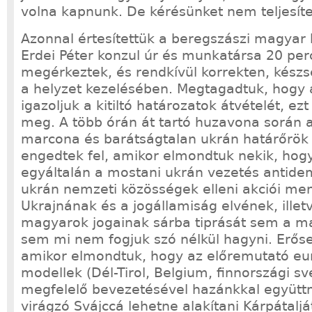
volna kapnunk. De kérésünket nem teljesít
Azonnal értesítettük a beregszászi magyar k
Erdei Péter konzul úr és munkatársa 20 pe
megérkeztek, és rendkívül korrekten, készs
a helyzet kezelésében. Megtagadtuk, hogy a
igazoljuk a kitiltó határozatok átvételét, ezt
meg. A több órán át tartó huzavona során a
marcona és barátságtalan ukrán határőrök
engedtek fel, amikor elmondtuk nekik, hogy
egyáltalán a mostani ukrán vezetés antide
ukrán nemzeti közösségek elleni akciói me
Ukrajnának és a jogállamiság elvének, illetv
magyarok jogainak sárba tiprását sem a m
sem mi nem fogjuk szó nélkül hagyni. Erő
amikor elmondtuk, hogy az előremutató eu
modellek (Dél-Tirol, Belgium, finnországi sv
megfelelő bevezetésével hazánkkal együt
virágzó Svájccá lehetne alakítani Kárpátalját