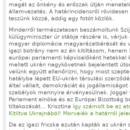
magát az önkény és erőszak útján menetel
államvezetés. A határincidensről rövidesen 
teszünk közzé, addig egy fotót közlök.
Minderről természetesen beszámoltunk Szijj
külügyminiszter úr stábja részére is, várjuk 
magyar diplomácia magyarázatkérését és v
igazi botrány nem az én kitiltásom, hanem K
európai parlamenti képviselőként hetekkel
mellett ukrán nagykövetnek bejelentett úto
velünk együtt ellenőrizni, hogy most szept
hatályba lépett EU-ukrán társulási szerződ
által vállalt, demokráciát és jogállamiságot
szabályok mennyire érvényesülnek. Joggal 
Parlament elnöke és az Európai Bizottság b
tiltakozását… Krisztina
így számolt be az atr
Kitiltva Ukrajnából! Morvaiék a határról jel
De az igazi fricska ezután kapták az ukrán 