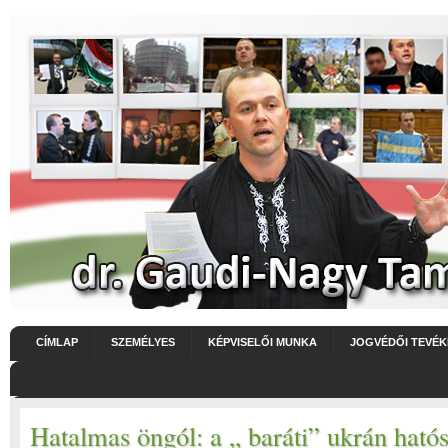
CÍMLAP
SZEMÉLYES
KÉPVISELŐI MUNKA
JOGVÉDŐI TEVÉ
Hatalmas öngól: a „ baráti” ukrán hatós