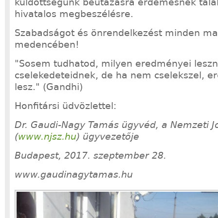
küldöttségünk beutazásra érdemesnek talált
hivatalos megbeszélésre.
Szabadságot és önrendelkezést minden ma
medencében!
"Sosem tudhatod, milyen eredményei leszn
cselekedeteidnek, de ha nem cselekszel, 
lesz." (Gandhi)
Honfitársi üdvözlettel:
Dr. Gaudi-Nagy Tamás ügyvéd, a Nemzeti J
(
www.njsz.hu
) ügyvezetője
Budapest, 2017. szeptember 28.
www.gaudinagytamas.hu