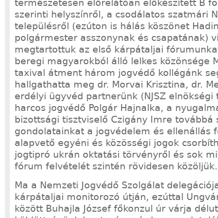
természetesen előrelátóan előkészített B f
szerinti helyszínről, a csodálatos szatmári 
településről (ezúton is hálás köszönet Hadin
polgármester asszonynak és csapatának) v
megtartottuk az első kárpátaljai fórumunka
beregi magyarokból álló lelkes közönsége 
taxival átment három jogvédő kollégánk se
hallgathatta meg dr. Morvai Krisztina, dr. M
erdélyi ügyvéd partnerünk (NJSZ elnökségi t
harcos jogvédő Polgár Hajnalka, a nyugalm
bizottsági tisztviselő Czigány Imre továbbá 
gondolatainkat a jogvédelem és ellenállás 
alapvető egyéni és közösségi jogok csorbíth
jogtipró ukrán oktatási törvényről és sok m
fórum felvételét szintén rövidesen közöljük.
Ma a Nemzeti Jogvédő Szolgálat delegációja
kárpátaljai monitorozó útján, ezúttal Ungvá
között Buhajla József főkonzul úr várja délu