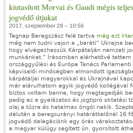
kiutasított Morvai és Gaudi mégis teljes
jogvédő útjukat
2017, szeptember 28 – 10:56
Tegnap Beregszász felé tartva
még azt írt
még nem tudni vajon a „baráti” Ukrajna be
hogy elvégezhessük Kárpátalján nemzeti jo
munkánkat.” Írásomban elérhetővé tettem
országgyűlési és Európa Tanács Parlamenti
képviselői minőségben elmondott igazság
kárpátaljai magyarokkal és Ukrajnával kap
már elárulhatom egyik jogvédő kollégával f
biztos voltam benne, hogy megtagadják be
pedig ez a gyalázatos és jogtipró oktatási 
olaj a tűzre és hatalmas öngól nekik. Szep
délután a beregsurányi határátkelőnél 16 f
jogvédő delegációnk egy órás várakoztatás
a magyar külügy segített ún. gyorsított áth