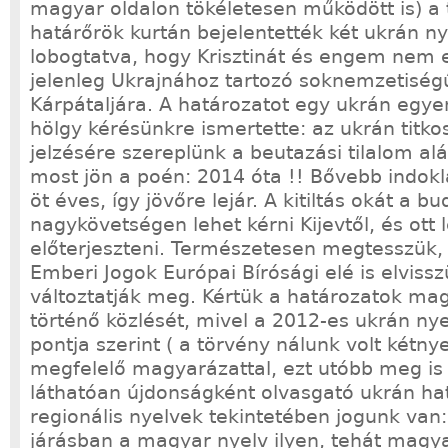
magyar oldalon tökéletesen működött is) a
határőrök kurtán bejelentették két ukrán n
lobogtatva, hogy Krisztinát és engem nem
jelenleg Ukrajnához tartozó soknemzetisé
Kárpátaljára. A határozatot egy ukrán egy
hölgy kérésünkre ismertette: az ukrán titko
jelzésére szereplünk a beutazási tilalom alá
most jön a poén: 2014 óta !! Bővebb indoklá
öt éves, így jövőre lejár. A kitiltás okát a b
nagykövetségen lehet kérni Kijevtől, és ott 
előterjeszteni. Természetesen megtesszük,
Emberi Jogok Európai Bírósági elé is elviss
változtatják meg. Kértük a határozatok ma
történő közlését, mivel a 2012-es ukrán ny
pontja szerint ( a törvény nálunk volt kétny
megfelelő magyarázattal, ezt utóbb meg is 
láthatóan újdonságként olvasgató ukrán hat
regionális nyelvek tekintetében jogunk van:
járásban a magyar nyelv ilyen, tehát magyar